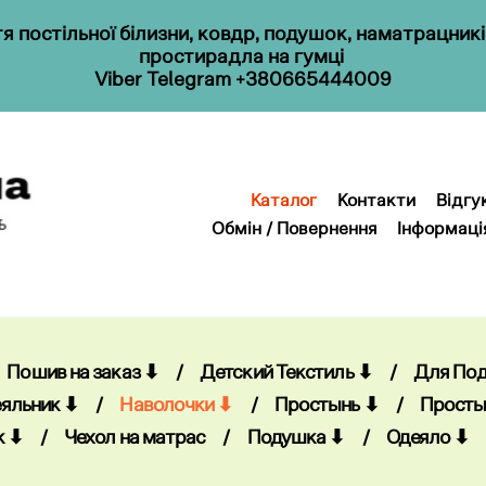
 постільної білизни, ковдр, подушок, наматрацник
простирадла на гумці
Viber
Telegram
+380665444009
Каталог
Контакти
Відгу
Обмін / Повернення
Інформаці
Каталог
Контакти
Відгу
Обмін / Повернення
Інформаці
Пошив на заказ ⬇
/
Детский Текстиль ⬇
/
Для По
яльник ⬇
/
Наволочки ⬇
/
Простынь ⬇
/
Просты
к ⬇
/
Чехол на матрас
/
Подушка ⬇
/
Одеяло ⬇