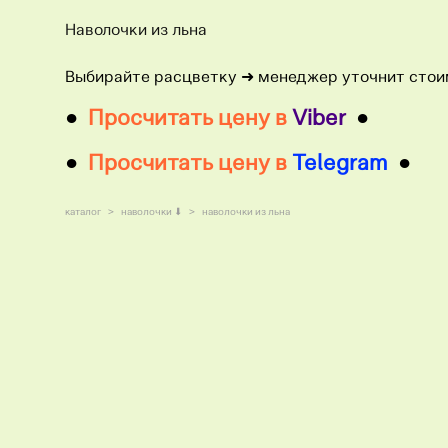
Наволочки из льна
Выбирайте расцветку ​➜ менеджер уточнит стои
●
Просчитать цену в
Viber
●
●
Просчитать цену в
Telegram
●
каталог
>
наволочки ⬇
>
наволочки из льна