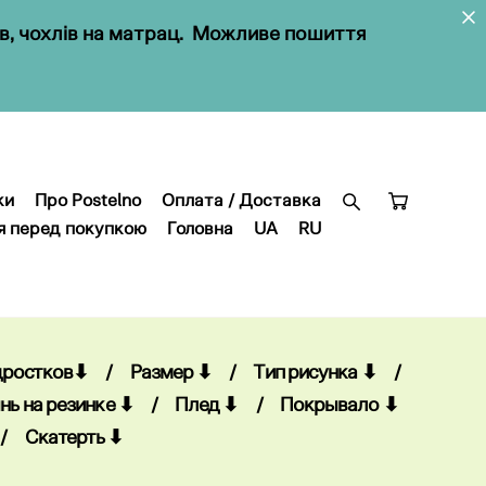
ів, чохлів на матрац. Можливе пошиття
ки
Про Postelno
Оплата / Доставка
я перед покупкою
Головна
UA
RU
ки
Про Postelno
Оплата / Доставка
я перед покупкою
Головна
UA
RU
дростков⬇
/
Размер ⬇
/
Тип рисунка ⬇
/
нь на резинке ⬇
/
Плед ⬇
/
Покрывало ⬇
/
Скатерть ⬇