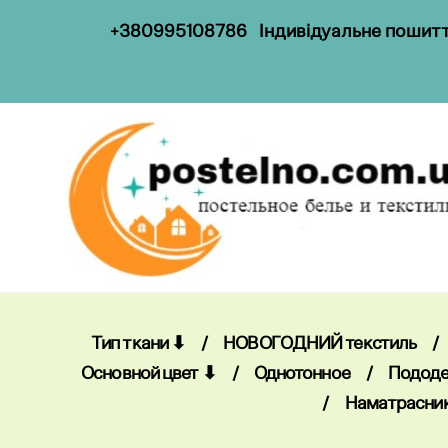
+
38099
5108786
Індивідуальне пошиття
Тип ткани ⬇
/
НОВОГОДНИЙ текстиль
/
Основной цвет ⬇
/
Однотонное
/
Пододе
/
Наматрасни