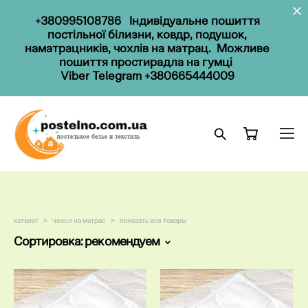
+
38099
5108786
Індивідуальне пошиття
постільної білизни, ковдр, подушок,
наматрацників, чохлів на матрац. Можливе
пошиття простирадла на гумці
Viber
Telegram
+380665444009
каталог
>
чехол на матрас
>
показать все товары
Сортировка:
рекомендуем