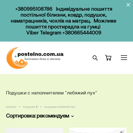
+
38099
5108786
Індивідуальне пошиття
постільної білизни, ковдр, подушок,
наматрацників, чохлів на матрац. Можливе
пошиття простирадла на гумці
Viber
Telegram
+380665444009
Подушки с наполнителем "лебяжий пух"
каталог
>
подушка ⬇
>
подушка лебяжий пух
Сортировка:
рекомендуем