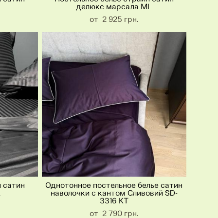
делюкс марсала ML
от 2 925 грн.
п сатин
Однотонное постельное белье сатин
L
наволочки с кантом Сливовий SD-
3316 KT
от 2 790 грн.