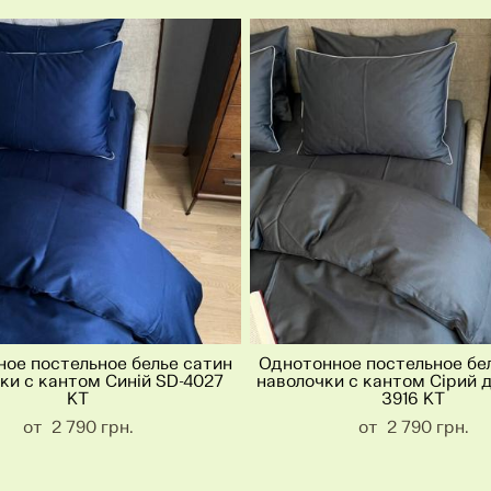
ое постельное белье сатин
Однотонное постельное бе
ки с кантом Синій SD-4027
наволочки с кантом Сірий 
KT
3916 KT
от 2 790 грн.
от 2 790 грн.