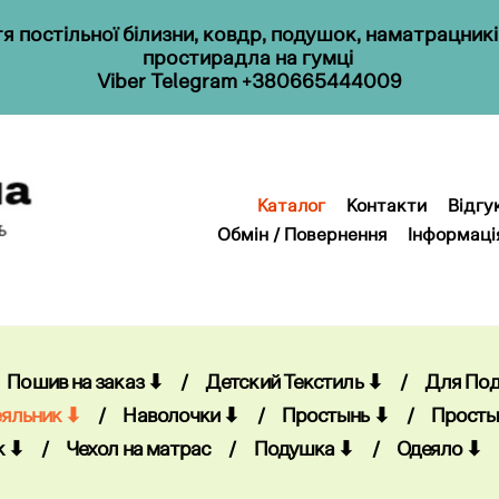
 постільної білизни, ковдр, подушок, наматрацник
простирадла на гумці
Viber
Telegram
+380665444009
Каталог
Контакти
Відгу
Обмін / Повернення
Інформаці
Каталог
Контакти
Відгу
Обмін / Повернення
Інформаці
Пошив на заказ ⬇
/
Детский Текстиль ⬇
/
Для По
яльник ⬇
/
Наволочки ⬇
/
Простынь ⬇
/
Просты
к ⬇
/
Чехол на матрас
/
Подушка ⬇
/
Одеяло ⬇