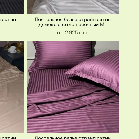
п сатин
Постельное белье страйп сатин
L
делюкс светло-песочный ML
от 2 925 грн.
п сатин
Постельное белье страйп сатин