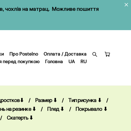
ів, чохлів на матрац. Можливе пошиття
ки
Про Postelno
Оплата / Доставка
я перед покупкою
Головна
UA
RU
ки
Про Postelno
Оплата / Доставка
я перед покупкою
Головна
UA
RU
дростков⬇
/
Размер ⬇
/
Тип рисунка ⬇
/
нь на резинке ⬇
/
Плед ⬇
/
Покрывало ⬇
/
Скатерть ⬇