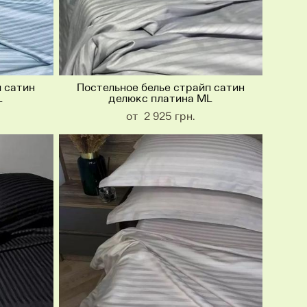
п сатин
Постельное белье страйп сатин
L
делюкс платина ML
от 2 925 грн.