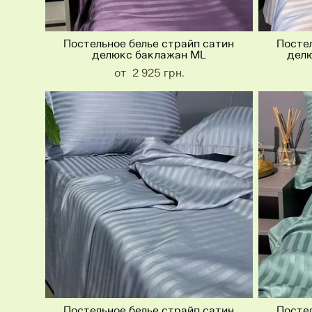
Постельное белье страйп сатин
Постел
делюкс баклажан ML
делю
от 2 925 грн.
Постельное белье страйп сатин
Постел