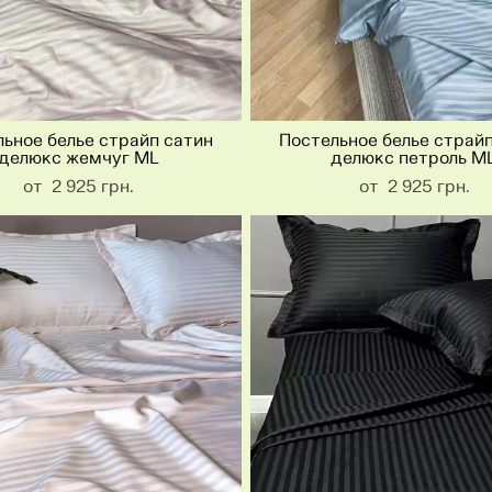
ьное белье страйп сатин
Постельное белье страй
делюкс жемчуг ML
делюкс петроль M
от 2 925 грн.
от 2 925 грн.