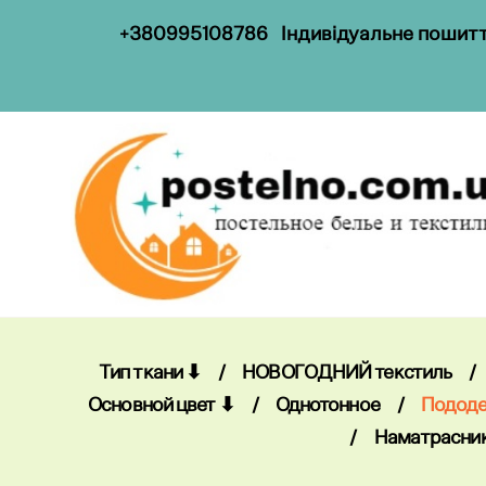
+
38099
5108786
Індивідуальне пошиття
Тип ткани ⬇
/
НОВОГОДНИЙ текстиль
/
Основной цвет ⬇
/
Однотонное
/
Пододе
/
Наматрасни