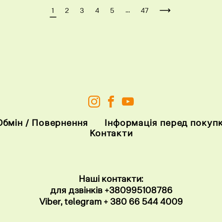
...
1
2
3
4
5
47
Обмін / Повернення
Інформація перед покуп
Контакти
Наші контакти:
для дзвінків
+38099
5108786
Viber, telegram
+ 380 66 544 4009