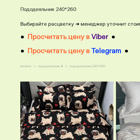
Пододеяльник 240*260
Выбирайте расцветку ​➜ менеджер уточнит стои
●
Просчитать цену в
Viber
●
●
Просчитать цену в
Telegram
●
каталог
>
пододеяльник ⬇
>
пододеяльник 240*260