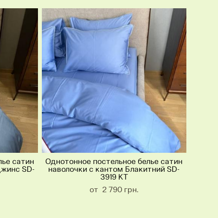
лье сатин
Однотонное постельное белье сатин
джинс SD-
наволочки с кантом Блакитний SD-
3919 KT
от 2 790 грн.