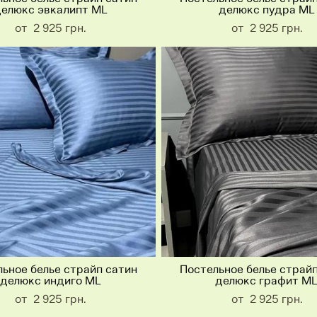
елюкс эвкалипт ML
делюкс пудра ML
от 2 925 грн.
от 2 925 грн.
ьное белье страйп сатин
Постельное белье страй
делюкс индиго ML
делюкс графит M
от 2 925 грн.
от 2 925 грн.