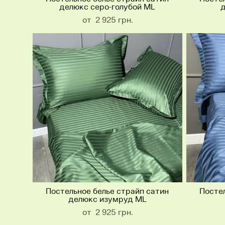
делюкс серо-голубой ML
д
от 2 925 грн.
Постельное белье страйп сатин
Постел
делюкс изумруд ML
от 2 925 грн.