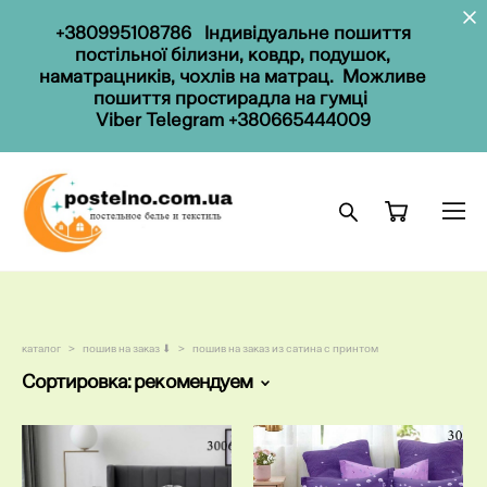
+
38099
5108786
Індивідуальне пошиття
постільної білизни, ковдр, подушок,
наматрацників, чохлів на матрац. Можливе
пошиття простирадла на гумці
Viber
Telegram
+380665444009
каталог
>
пошив на заказ ⬇
>
пошив на заказ из сатина с принтом
Сортировка:
рекомендуем