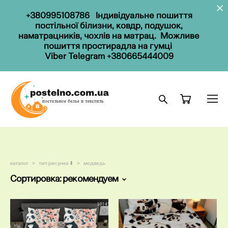
+
38099
5108786
Індивідуальне пошиття
постільної білизни, ковдр, подушок,
наматрацників, чохлів на матрац. Можливе
пошиття простирадла на гумці
Viber
Telegram
+380665444009
каталог
>
тип рисунка ⬇
>
медведь
Сортировка:
рекомендуем