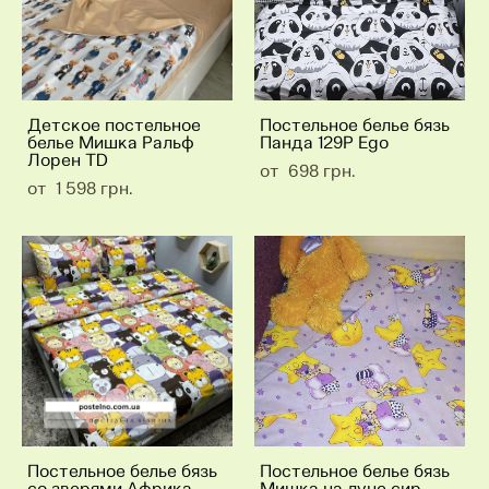
Детское постельное
Постельное белье бязь
белье Мишка Ральф
Панда 129P Ego
Лорен TD
от 698 грн.
от 1 598 грн.
Постельное белье бязь
Постельное белье бязь
со зверями Африка
Мишка на луне сир