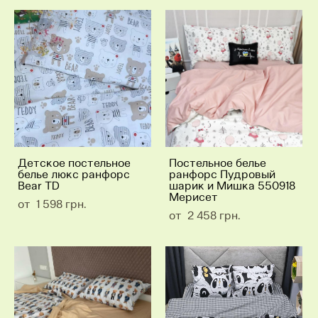
Детское постельное
Постельное белье
белье люкс ранфорс
ранфорс Пудровый
Bear TD
шарик и Мишка 550918
Мерисет
от 1 598 грн.
от 2 458 грн.