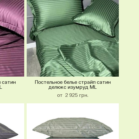
п сатин
Постельное белье страйп сатин
L
делюкс изумруд ML
от 2 925 грн.