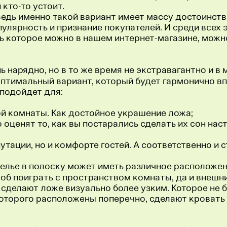
 кто-то устоит.
Ведь именно такой вариант имеет массу достоинств
лярность и признание покупателей. И среди всех 
ть которое можно в нашем интернет-магазине, можн
ь нарядно, но в то же время не экстравагантно и в
птимальный вариант, который будет гармонично впи
 подойдет для:
ой комнаты. Как достойное украшение ложа;
о оценят то, как вы постарались сделать их сон на
путации, но и комфорте гостей. А соответственно и
 белье в полоску может иметь различное расположен
соб поиграть с пространством комнаты, да и внешн
м сделают ложе визуально более узким. Которое не
которого расположены поперечно, сделают кровать