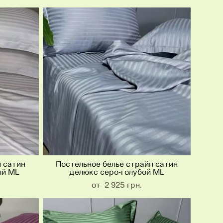
п сатин
Постельное белье страйп сатин
ый ML
делюкс серо-голубой ML
от 2 925 грн.