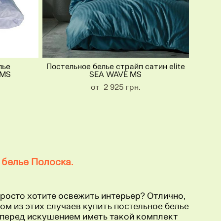
лье
Постельное белье страйп сатин elite
 MS
SEA WAVE MS
от 2 925 грн.
 белье Полоска.
просто хотите освежить интерьер? Отлично,
ом из этих случаев купить постельное белье
и перед искушением иметь такой комплект