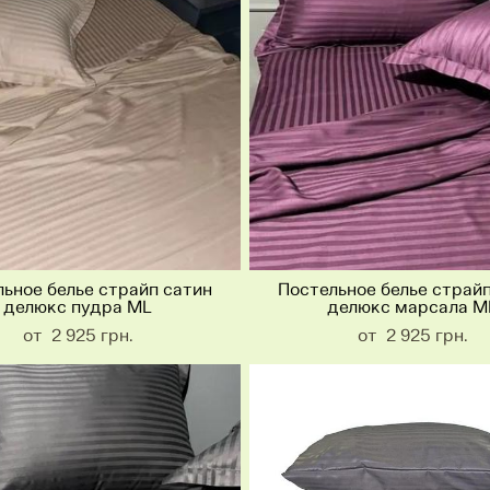
ьное белье страйп сатин
Постельное белье страй
делюкс пудра ML
делюкс марсала M
от 2 925 грн.
от 2 925 грн.