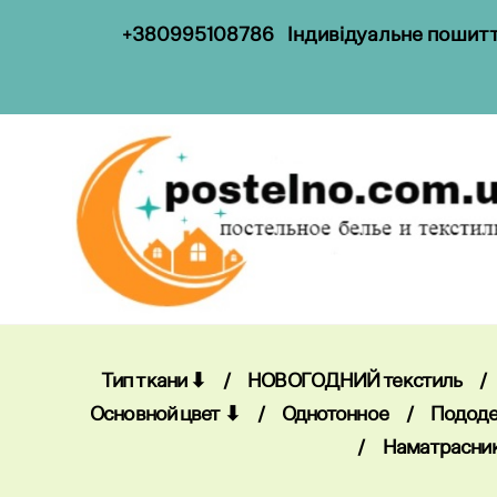
+
38099
5108786
Індивідуальне пошиття
Тип ткани ⬇
/
НОВОГОДНИЙ текстиль
/
Основной цвет ⬇
/
Однотонное
/
Пододе
/
Наматрасни