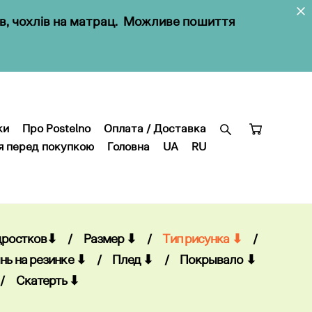
ів, чохлів на матрац. Можливе пошиття
ки
Про Postelno
Оплата / Доставка
я перед покупкою
Головна
UA
RU
ки
Про Postelno
Оплата / Доставка
я перед покупкою
Головна
UA
RU
дростков⬇
/
Размер ⬇
/
Тип рисунка ⬇
/
нь на резинке ⬇
/
Плед ⬇
/
Покрывало ⬇
/
Скатерть ⬇