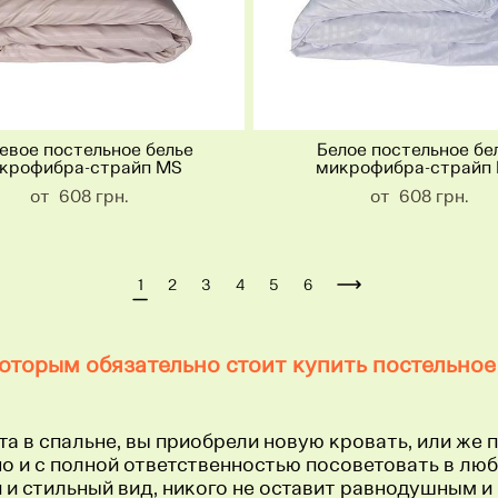
евое постельное белье
Белое постельное бе
крофибра-страйп MS
микрофибра-страйп
от 608 грн.
от 608 грн.
1
2
3
4
5
6
оторым обязательно стоит купить постельное
а в спальне, вы приобрели новую кровать, или же 
но и с полной ответственностью посоветовать в люб
й и стильный вид, никого не оставит равнодушным 