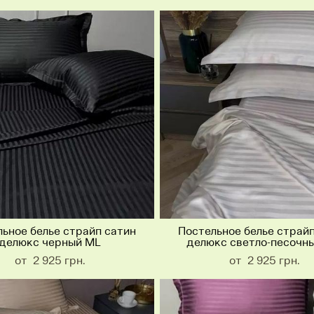
ьное белье страйп сатин
Постельное белье страй
делюкс черный ML
делюкс светло-песочн
от 2 925 грн.
от 2 925 грн.