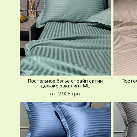
Постельное белье страйп сатин
Постел
делюкс эвкалипт ML
от 2 925 грн.