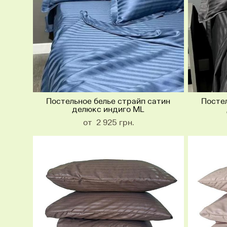
Постельное белье страйп сатин
Постел
делюкс индиго ML
от 2 925 грн.