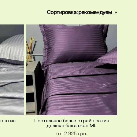
Сортировка:
рекомендуем
п сатин
Постельное белье страйп сатин
L
делюкс баклажан ML
от 2 925 грн.