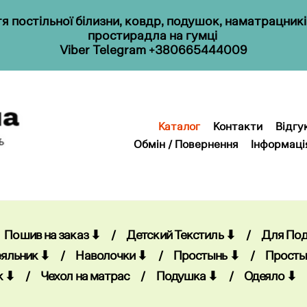
 постільної білизни, ковдр, подушок, наматрацник
простирадла на гумці
Viber
Telegram
+380665444009
Каталог
Контакти
Відгу
Обмін / Повернення
Інформаці
Каталог
Контакти
Відгу
Обмін / Повернення
Інформаці
Пошив на заказ ⬇
/
Детский Текстиль ⬇
/
Для По
яльник ⬇
/
Наволочки ⬇
/
Простынь ⬇
/
Просты
к ⬇
/
Чехол на матрас
/
Подушка ⬇
/
Одеяло ⬇