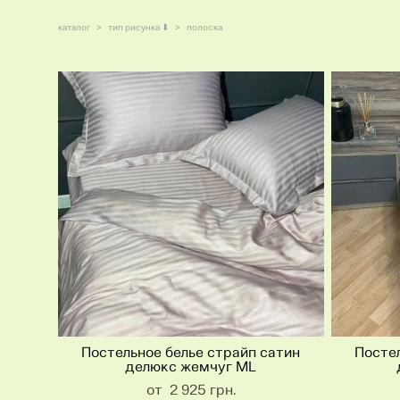
каталог
>
тип рисунка ⬇
>
полоска
Постельное белье страйп сатин
Постел
делюкс жемчуг ML
от 2 925 грн.