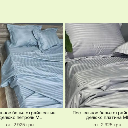
ьное белье страйп сатин
Постельное белье страй
делюкс петроль ML
делюкс платина M
от 2 925 грн.
от 2 925 грн.