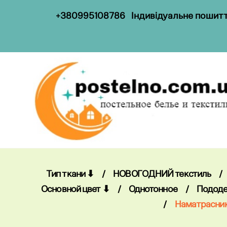
+
38099
5108786
Індивідуальне пошиття
Тип ткани ⬇
/
НОВОГОДНИЙ текстиль
/
Основной цвет ⬇
/
Однотонное
/
Пододе
/
Наматрасни