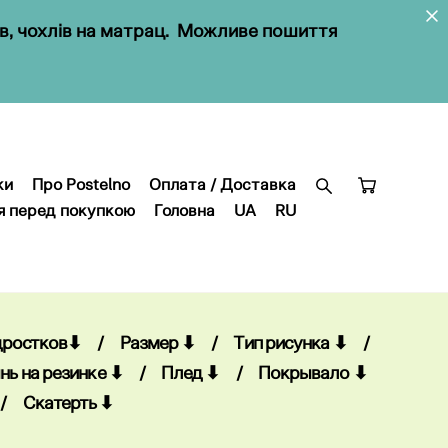
ів, чохлів на матрац. Можливе пошиття
ки
Про Postelno
Оплата / Доставка
я перед покупкою
Головна
UA
RU
ки
Про Postelno
Оплата / Доставка
я перед покупкою
Головна
UA
RU
дростков⬇
/
Размер ⬇
/
Тип рисунка ⬇
/
нь на резинке ⬇
/
Плед ⬇
/
Покрывало ⬇
/
Скатерть ⬇