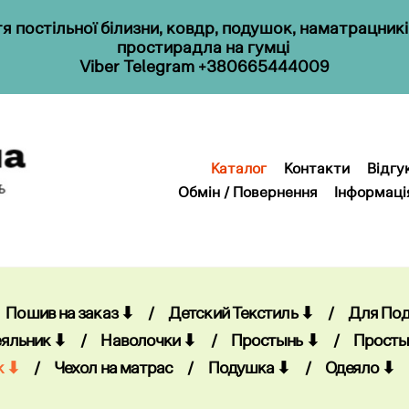
 постільної білизни, ковдр, подушок, наматрацник
простирадла на гумці
Viber
Telegram
+380665444009
Каталог
Контакти
Відгу
Обмін / Повернення
Інформаці
Каталог
Контакти
Відгу
Обмін / Повернення
Інформаці
Пошив на заказ ⬇
/
Детский Текстиль ⬇
/
Для По
яльник ⬇
/
Наволочки ⬇
/
Простынь ⬇
/
Просты
к ⬇
/
Чехол на матрас
/
Подушка ⬇
/
Одеяло ⬇