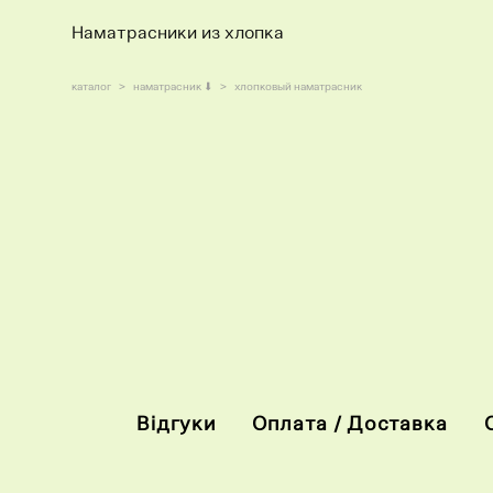
Наматрасники из хлопка
каталог
>
наматрасник ⬇
>
хлопковый наматрасник
Відгуки
Оплата / Доставка