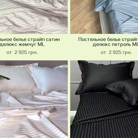
ьное белье страйп сатин
Постельное белье страй
делюкс жемчуг ML
делюкс петроль M
от 2 925 грн.
от 2 925 грн.