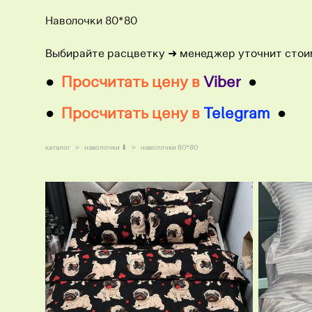
Наволочки 80*80
Выбирайте расцветку ​➜ менеджер уточнит стои
●
Просчитать цену в
Viber
●
●
Просчитать цену в
Telegram
●
каталог
>
наволочки ⬇
>
наволочки 80*80