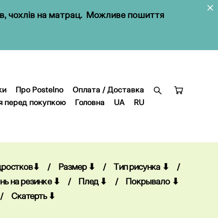
ів, чохлів на матрац. Можливе пошиття
ки
Про Postelno
Оплата / Доставка
я перед покупкою
Головна
UA
RU
ки
Про Postelno
Оплата / Доставка
я перед покупкою
Головна
UA
RU
дростков⬇
/
Размер ⬇
/
Тип рисунка ⬇
/
нь на резинке ⬇
/
Плед ⬇
/
Покрывало ⬇
/
Скатерть ⬇