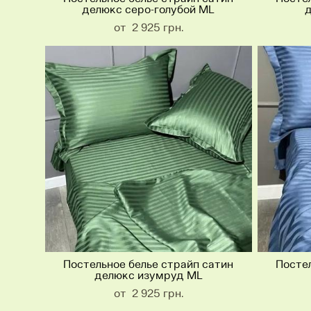
делюкс серо-голубой ML
д
от 2 925 грн.
Постельное белье страйп сатин
Постел
делюкс изумруд ML
от 2 925 грн.