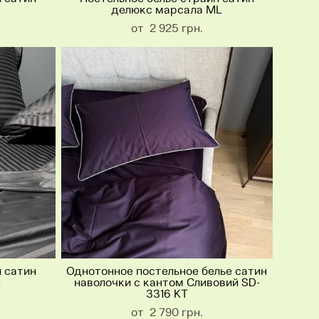
делюкс марсала ML
от 2 925 грн.
п сатин
Однотонное постельное белье сатин
L
наволочки с кантом Сливовий SD-
3316 KT
от 2 790 грн.