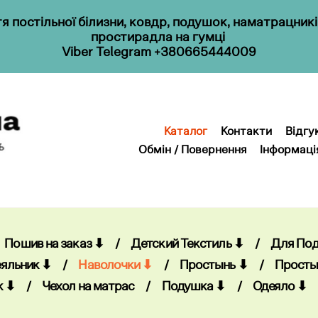
 постільної білизни, ковдр, подушок, наматрацник
простирадла на гумці
Viber
Telegram
+380665444009
Каталог
Контакти
Відгу
Обмін / Повернення
Інформаці
Каталог
Контакти
Відгу
Обмін / Повернення
Інформаці
Пошив на заказ ⬇
/
Детский Текстиль ⬇
/
Для По
яльник ⬇
/
Наволочки ⬇
/
Простынь ⬇
/
Просты
к ⬇
/
Чехол на матрас
/
Подушка ⬇
/
Одеяло ⬇