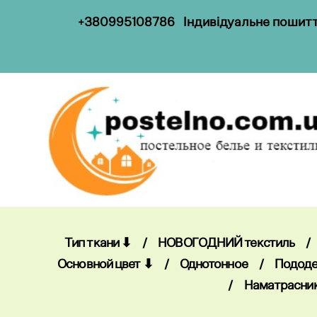
+
38099
5108786
Індивідуальне пошиття
Тип ткани ⬇
/
НОВОГОДНИЙ текстиль
/
Основной цвет ⬇
/
Однотонное
/
Пододе
/
Наматрасни