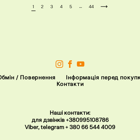
...
1
2
3
4
5
44
Обмін / Повернення
Інформація перед покуп
Контакти
Наші контакти:
для дзвінків
+38099
5108786
Viber, telegram
+ 380 66 544 4009