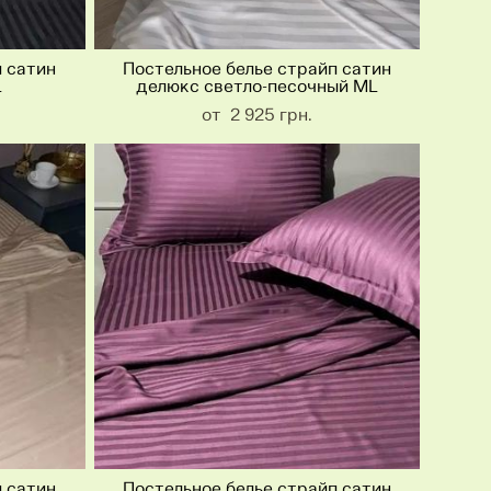
п сатин
Постельное белье страйп сатин
L
делюкс светло-песочный ML
от 2 925 грн.
п сатин
Постельное белье страйп сатин