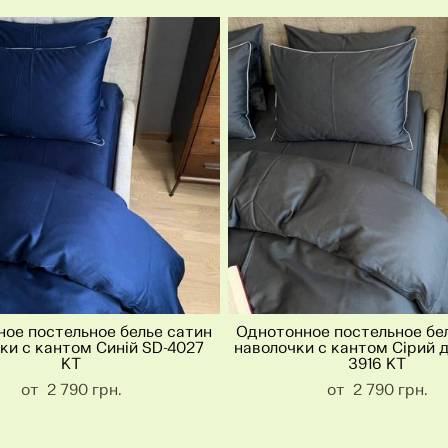
ое постельное белье сатин
Однотонное постельное бе
ки с кантом Синій SD-4027
наволочки с кантом Сірий 
KT
3916 KT
от 2 790 грн.
от 2 790 грн.