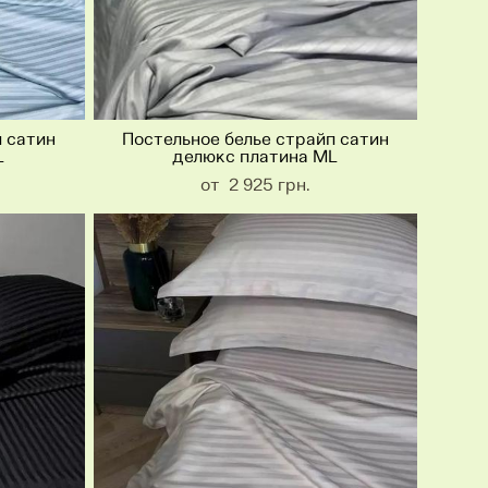
п сатин
Постельное белье страйп сатин
L
делюкс платина ML
от 2 925 грн.