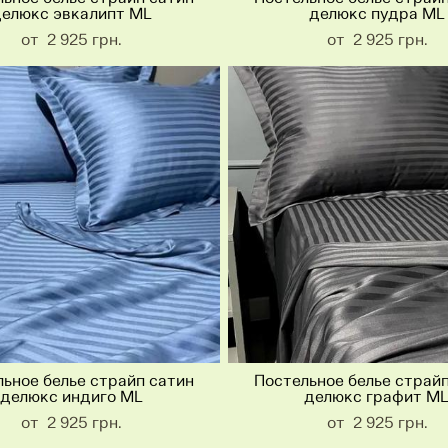
елюкс эвкалипт ML
делюкс пудра ML
от 2 925 грн.
от 2 925 грн.
ьное белье страйп сатин
Постельное белье страй
делюкс индиго ML
делюкс графит M
от 2 925 грн.
от 2 925 грн.