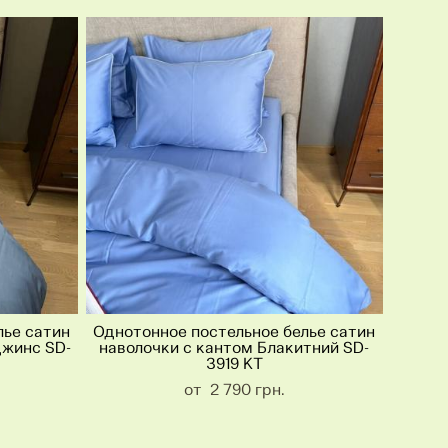
лье сатин
Однотонное постельное белье сатин
джинс SD-
наволочки с кантом Блакитний SD-
3919 KT
от 2 790 грн.