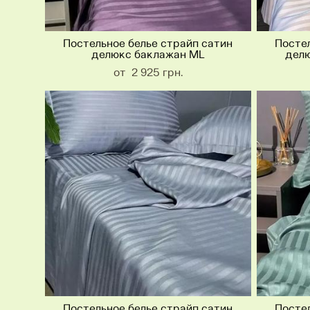
Постельное белье страйп сатин
Постел
делюкс баклажан ML
делю
от 2 925 грн.
Постельное белье страйп сатин
Постел