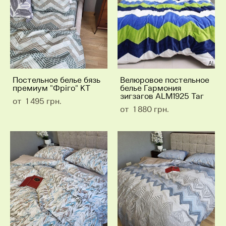
Постельное белье бязь
Велюровое постельное
премиум "Фріго" КТ
белье Гармония
зигзагов ALM1925 Таг
от 1 495 грн.
от 1 880 грн.