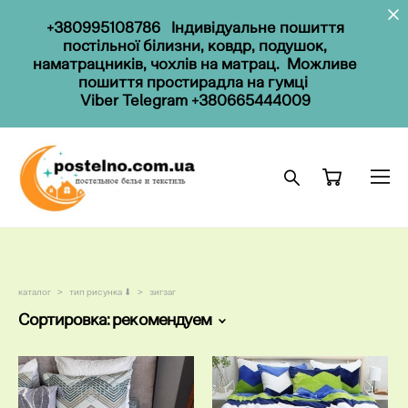
+
38099
5108786
Індивідуальне пошиття
постільної білизни, ковдр, подушок,
наматрацників, чохлів на матрац. Можливе
пошиття простирадла на гумці
Viber
Telegram
+380665444009
каталог
>
тип рисунка ⬇
>
зигзаг
Сортировка:
рекомендуем