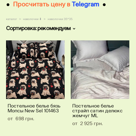
●
Просчитать цену в
Telegram
●
каталог
>
наволочки ⬇
>
наволочки 35*35
Сортировка:
рекомендуем
Постельное белье бязь
Постельное белье
Мопсы New Sel 101463
страйп сатин делюкс
жемчуг ML
от 698 грн.
от 2 925 грн.