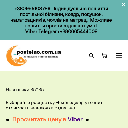
+
38099
5108786
Індивідуальне пошиття
постільної білизни, ковдр, подушок,
наматрацників, чохлів на матрац. Можливе
пошиття простирадла на гумці
Viber
Telegram
+380665444009
Наволочки 35*35
Выбирайте расцветку ​➜ менеджер уточнит
стоимость наволочки отдельно.
●
Просчитать цену в
Viber
●