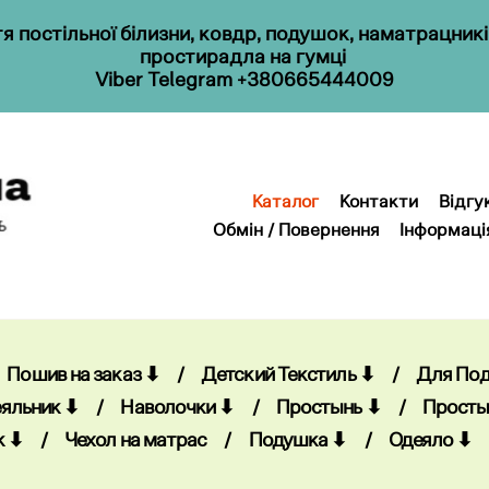
 постільної білизни, ковдр, подушок, наматрацник
простирадла на гумці
Viber
Telegram
+380665444009
Каталог
Контакти
Відгу
Обмін / Повернення
Інформаці
Каталог
Контакти
Відгу
Обмін / Повернення
Інформаці
Пошив на заказ ⬇
/
Детский Текстиль ⬇
/
Для По
яльник ⬇
/
Наволочки ⬇
/
Простынь ⬇
/
Просты
к ⬇
/
Чехол на матрас
/
Подушка ⬇
/
Одеяло ⬇