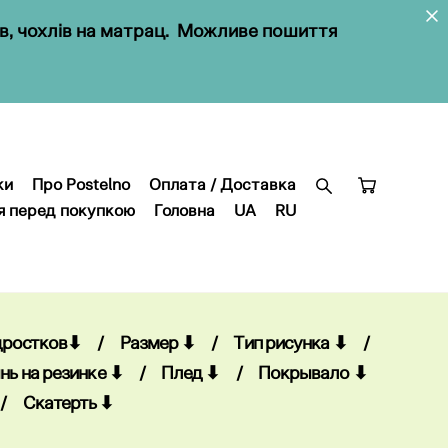
ів, чохлів на матрац. Можливе пошиття
ки
Про Postelno
Оплата / Доставка
я перед покупкою
Головна
UA
RU
ки
Про Postelno
Оплата / Доставка
я перед покупкою
Головна
UA
RU
дростков⬇
/
Размер ⬇
/
Тип рисунка ⬇
/
нь на резинке ⬇
/
Плед ⬇
/
Покрывало ⬇
/
Скатерть ⬇