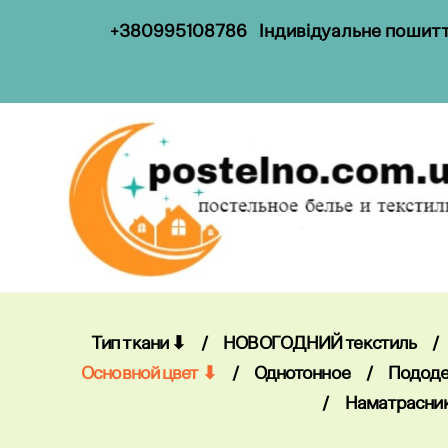
+
38099
5108786
Індивідуальне пошиття
Тип ткани ⬇
/
НОВОГОДНИЙ текстиль
/
Основной цвет ⬇
/
Однотонное
/
Пододе
/
Наматрасни