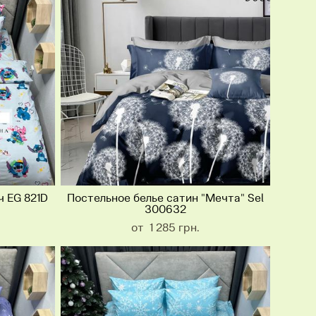
ч EG 821D
Постельное белье сатин "Мечта" Sel
300632
от 1 285 грн.