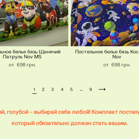
ьное белье бязь Щенячий
Постельное белье бязь Ко
Патруль Nov MS
Nov
от 698 грн.
от 698 грн.
...
1
2
3
4
5
9
ий, голубой – выбирай себе любой! Комплект постель
который обязательно должен стать вашим.