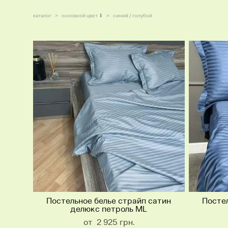
каталог
>
основной цвет ⬇
>
синий / голубой
Постельное белье страйп сатин
Постел
делюкс петроль ML
от 2 925 грн.