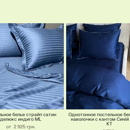
ьное белье страйп сатин
Однотонное постельное бе
делюкс индиго ML
наволочки с кантом Синій
KT
от 2 925 грн.