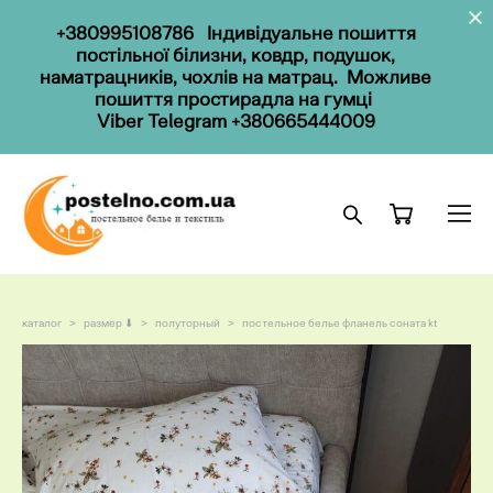
+
38099
5108786
Індивідуальне пошиття
постільної білизни, ковдр, подушок,
наматрацників, чохлів на матрац. Можливе
пошиття простирадла на гумці
Viber
Telegram
+380665444009
каталог
>
размер ⬇
>
полуторный
>
постельное белье фланель соната kt